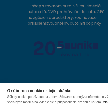
E-shop s tovarom auto hifi, multimédiá,
autorádiá, DVD prehrávače do auta, GPS
navigácie, reproduktory, zosilňovače,
príslušenstvo, antény, auto hifi doplnky
O súboroch cookie na tejto stránke
© 2026 SAUNIKA spol. s r.o. Zlatovská 1783, 911 05
Súbory cookie používame na zhromažďovanie a analýzu informácií o výk
sociálnych médií a na vylepšenie a prispôsobenie obsahu a reklám.
Via