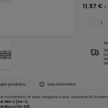
11,57
€
s
množstvo
Adaptér
pre
HF
sady-
Mo
NISSAN
Za
old
mo
ov
models
oko
opis produktu
Viac informácií
ér na inštaláciu HF sady, navigácie a pod., vybavené ISO konek
AN 350-Z (04->)
AN Micra (00-03)