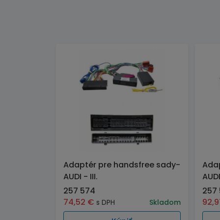
Adaptér pre handsfree sady-
Adap
AUDI - III.
AUDI
257 574
257
74,52
€
92,
s DPH
Skladom