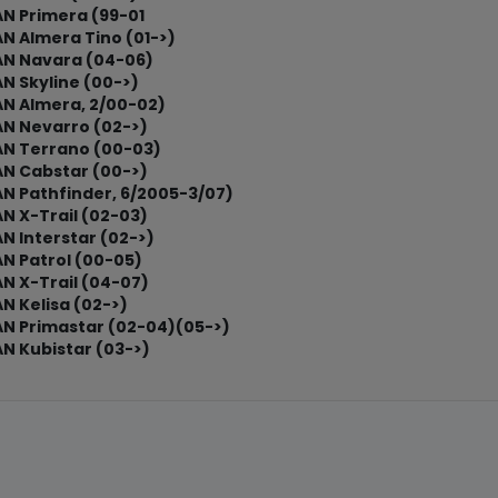
AN Primera (99-01
N Almera Tino (01->)
AN Navara (04-06)
N Skyline (00->)
AN Almera, 2/00-02)
AN Nevarro (02->)
AN Terrano (00-03)
AN Cabstar (00->)
AN Pathfinder, 6/2005-3/07)
N X-Trail (02-03)
N Interstar (02->)
AN Patrol (00-05)
N X-Trail (04-07)
N Kelisa (02->)
AN Primastar (02-04)(05->)
N Kubistar (03->)