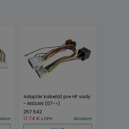
Adaptér kabeláž pre HF sady
- NISSAN (07->)
257 542
17,74
€
adom
s DPH
Skladom