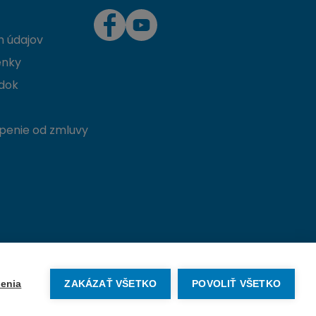
 údajov
enky
dok
penie od zmluvy
Vytvorené na mieru od
denva.sk
enia
ZAKÁZAŤ VŠETKO
POVOLIŤ VŠETKO