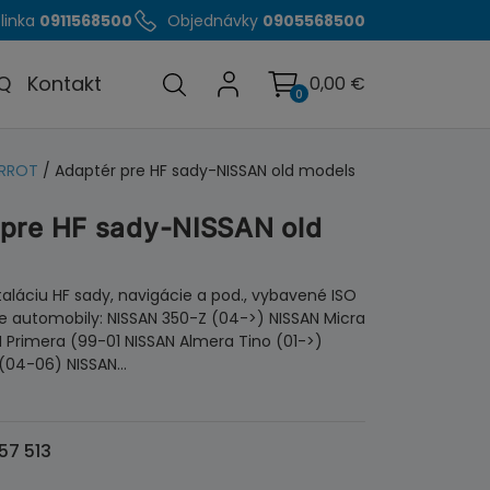
linka
0911568500
Objednávky
0905568500
Q
Kontakt
0,00
€
0
ARROT
/ Adaptér pre HF sady-NISSAN old models
 pre HF sady-NISSAN old
taláciu HF sady, navigácie a pod., vybavené ISO
 automobily: NISSAN 350-Z (04->) NISSAN Micra
 Primera (99-01 NISSAN Almera Tino (01->)
 (04-06) NISSAN…
57 513