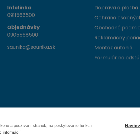
Infolinka
Doprava a platba
0911568500
Ochrana osobných
Objednávky
Obchodné podmi
0905568500
Reklamačný poria
saunika@saunika.sk
Montáž autohifi
Formulár na odstú
 Trenčín
one a používaní stránok, na poskytovanie funkcií
Nastav
c informácií
Právo na odstúpenie od zmluvy — odoslať žiadosť o odstúpenie