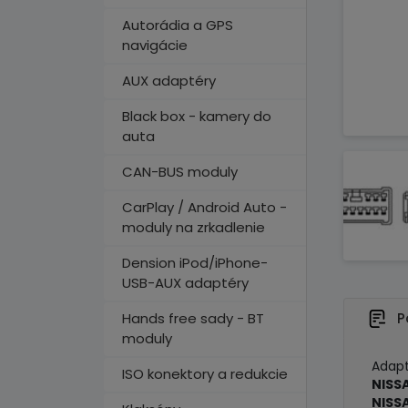
Autorádia a GPS
navigácie
AUX adaptéry
Black box - kamery do
auta
CAN-BUS moduly
CarPlay / Android Auto -
moduly na zrkadlenie
Dension iPod/iPhone-
USB-AUX adaptéry
Hands free sady - BT
P
moduly
Adapt
ISO konektory a redukcie
NISS
NISS