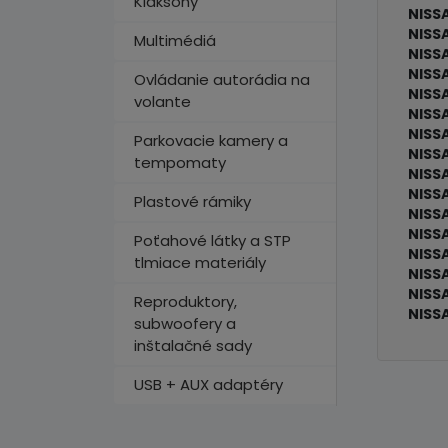
Klaksóny
NISS
NISSA
Multimédiá
NISS
NISSA
Ovládanie autorádia na
NISS
volante
NISS
NISS
Parkovacie kamery a
NISS
tempomaty
NISS
NISSA
Plastové rámiky
NISSA
NISS
Poťahové látky a STP
NISSA
tlmiace materiály
NISSA
NISS
Reproduktory,
NISSA
subwoofery a
inštalačné sady
USB + AUX adaptéry