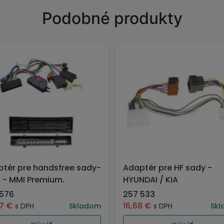
Podobné produkty
tér pre handsfree sady-
Adaptér pre HF sady -
 - MMI Premium.
HYUNDAI / KIA
 576
257 533
97
€
16,68
€
s DPH
Skladom
s DPH
Skl