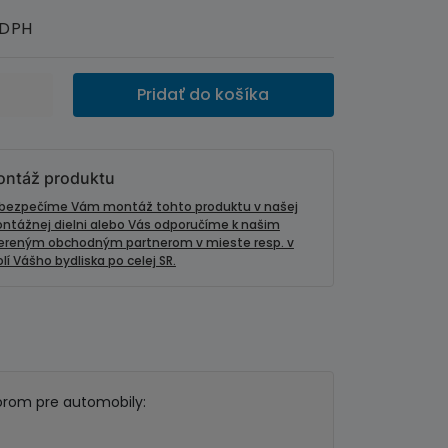
 DPH
Pridať do košíka
ntáž produktu
bezpečíme Vám montáž tohto produktu v našej
ntážnej dielni alebo Vás odporučíme k našim
ereným obchodným partnerom v mieste resp. v
lí Vášho bydliska po celej SR.
torom pre automobily: