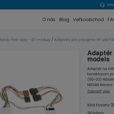
Info
O nás
Blog
Veľkoobchod
FA
Hands free sady - BT moduly
/
Adaptéry pre pripojenie HF sád P
Adaptér
models
Adaptér na inš
konektorom pre
(00-03) NISSAN
NISSAN Navara
Zobraziť viac
Kód tovaru:
2
Skladom