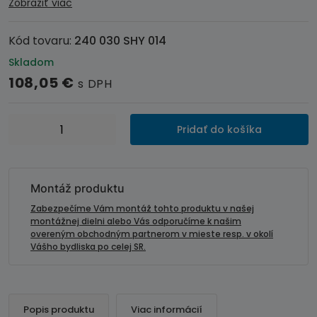
Zobraziť viac
Kód tovaru:
240 030 SHY 014
Skladom
108,05
€
s DPH
množstvo
Pridať do košíka
Adaptér
ovládania
autorádia
na
Montáž produktu
volante
Zabezpečíme Vám montáž tohto produktu v našej
-
montážnej dielni alebo Vás odporučíme k našim
overeným obchodným partnerom v mieste resp. v okolí
Hyundai
Vášho bydliska po celej SR.
Santa
Fe
(15-
18)
Popis produktu
Viac informácií