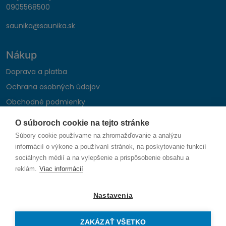
0905568500
saunika@saunika.sk
Nákup
Doprava a platba
Ochrana osobných údajov
Obchodné podmienky
Reklamačný poriadok
O súboroch cookie na tejto stránke
Montáž autohifi
Súbory cookie používame na zhromažďovanie a analýzu
Formulár na odstúpenie od zmluvy
informácií o výkone a používaní stránok, na poskytovanie funkcií
sociálnych médií a na vylepšenie a prispôsobenie obsahu a
reklám.
Viac informácií
Sledujte nás
Nastavenia
ZAKÁZAŤ VŠETKO