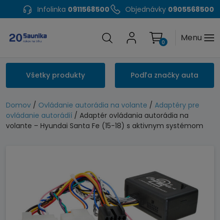
Infolinka
0911568500
Objednávky
0905568500
Menu
0
Všetky produkty
Podľa značky auta
Domov
/
Ovládanie autorádia na volante
/
Adaptéry pre
ovládanie autorádií
/ Adaptér ovládania autorádia na
volante – Hyundai Santa Fe (15-18) s aktivnym systémom