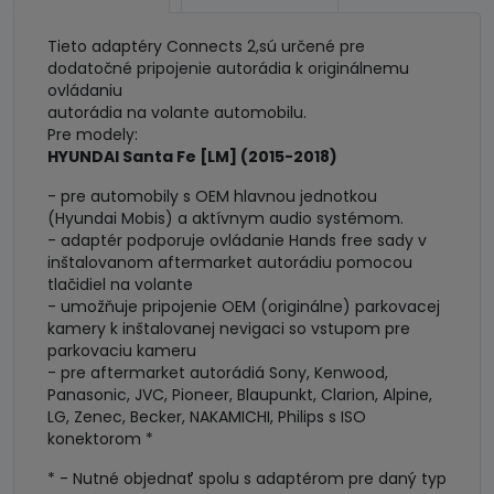
s
aktivnym
Tieto adaptéry Connects 2,sú určené pre
systémom
dodatočné pripojenie autorádia k originálnemu
ovládaniu
autorádia na volante automobilu.
Pre modely:
HYUNDAI Santa Fe [LM] (2015-2018)
- pre automobily s OEM hlavnou jednotkou
(Hyundai Mobis) a aktívnym audio systémom.
- adaptér podporuje ovládanie Hands free sady v
inštalovanom aftermarket autorádiu pomocou
tlačidiel na volante
- umožňuje pripojenie OEM (originálne) parkovacej
kamery k inštalovanej nevigaci so vstupom pre
parkovaciu kameru
- pre aftermarket autorádiá Sony, Kenwood,
Panasonic, JVC, Pioneer, Blaupunkt, Clarion, Alpine,
LG, Zenec, Becker, NAKAMICHI, Philips s ISO
konektorom *
* - Nutné objednať spolu s adaptérom pre daný typ