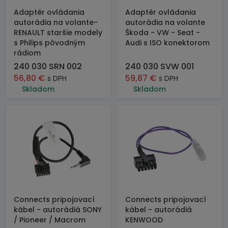
Adaptér ovládania
Adaptér ovládania
autorádia na volante-
autorádia na volante
RENAULT staršie modely
Škoda - VW - Seat -
s Philips pôvodným
Audi s ISO konektorom
rádiom
240 030 SRN 002
240 030 SVW 001
56,80
€
59,87
€
s DPH
s DPH
Skladom
Skladom
Connects pripojovací
Connects pripojovací
kábel - autorádiá SONY
kábel - autorádiá
/ Pioneer / Macrom
KENWOOD