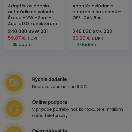
Adaptér ovládania
Adaptér ovládania
autorádia na volante
autorádia na volante-
Škoda - VW - Seat -
OPEL CAN Bus
Audi s ISO konektorom
240 030 SVW 001
240 030 SVX 002
59,87
€
86,20
€
s DPH
s DPH
Skladom
Skladom
Rýchle dodanie
Doprava zdarma nad 100€
Online podpora
V prípade potreby nás kontakujte e-mailom
alebo telefonicky
Overená kvalita