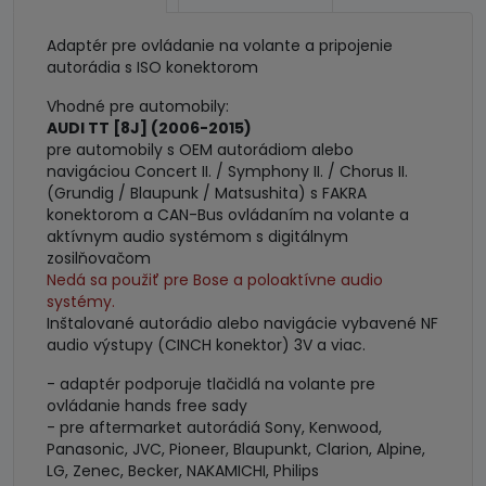
audio
systémom
Adaptér pre ovládanie na volante a pripojenie
autorádia s ISO konektorom
Vhodné pre automobily:
AUDI TT [8J] (2006-2015)
pre automobily s OEM autorádiom alebo
navigáciou Concert II. / Symphony II. / Chorus II.
(Grundig / Blaupunk / Matsushita) s FAKRA
konektorom a CAN-Bus ovládaním na volante a
aktívnym audio systémom s digitálnym
zosilňovačom
Nedá sa použiť pre Bose a poloaktívne audio
systémy.
Inštalované autorádio alebo navigácie vybavené NF
audio výstupy (CINCH konektor) 3V a viac.
- adaptér podporuje tlačidlá na volante pre
ovládanie hands free sady
- pre aftermarket autorádiá Sony, Kenwood,
Panasonic, JVC, Pioneer, Blaupunkt, Clarion, Alpine,
LG, Zenec, Becker, NAKAMICHI, Philips