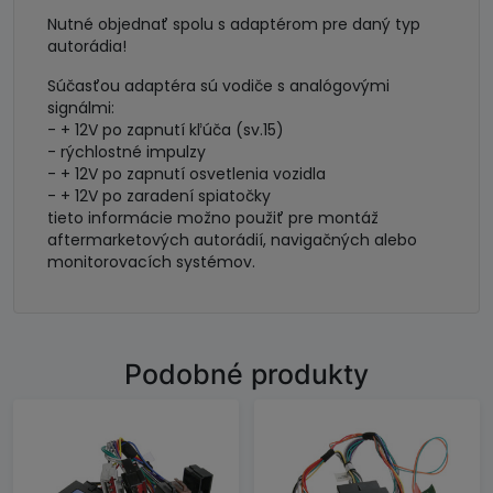
Nutné objednať spolu s adaptérom pre daný typ
autorádia!
Súčasťou adaptéra sú vodiče s analógovými
signálmi:
- + 12V po zapnutí kľúča (sv.15)
- rýchlostné impulzy
- + 12V po zapnutí osvetlenia vozidla
- + 12V po zaradení spiatočky
tieto informácie možno použiť pre montáž
aftermarketových autorádií, navigačných alebo
monitorovacích systémov.
Podobné produkty