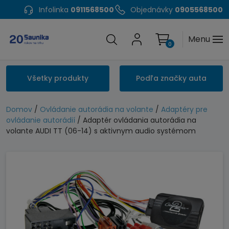
Infolinka
0911568500
Objednávky
0905568500
Menu
0
Všetky produkty
Podľa značky auta
Domov
/
Ovládanie autorádia na volante
/
Adaptéry pre
ovládanie autorádií
/ Adaptér ovládania autorádia na
volante AUDI TT (06-14) s aktivnym audio systémom