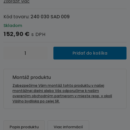
Zobraziť viac
Kód tovaru:
240 030 SAD 009
Skladom
152,90
€
s DPH
množstvo
Pridať do košíka
Adaptér
ovládania
autorádia
na
Montáž produktu
volante
Zabezpečíme Vám montáž tohto produktu v našej
AUDI
montážnej dielni alebo Vás odporučíme k našim
overeným obchodným partnerom v mieste resp. v okolí
TT
Vášho bydliska po celej SR.
(06-
14)
s
aktivnym
Popis produktu
Viac informácií