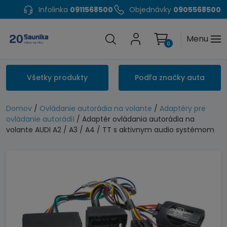
Infolinka
0911568500
Objednávky
0905568500
Menu
0
Všetky produkty
Podľa značky auta
Domov
/
Ovládanie autorádia na volante
/
Adaptéry pre
ovládanie autorádií
/ Adaptér ovládania autorádia na
volante AUDI A2 / A3 / A4 / TT s aktivnym audio systémom