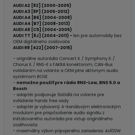
systémom
AUDI A2 [8Z] (2000-2005)
AUDI A3 [8P] (2005-2012)
AUDI A4 [B6] (2004-2008)
AUDI A4 [B7] (2008-2013)
AUDI A6 [C5] (2004-2005)
AUDI TT [8J] (2004-2011) -
len pre automobily bez
OEM digitálneho zosilovače
AUDI R8 [422] (2007-2015)
- orignálne autorádia Concert II. / Symphony II. /
Chorus II. / RNS-E s FAKRA konektorom, CAN-Bus
ovládaním na volante a OEM plne aktívnym audio
systémom BOSE
-
nemožno použiť pre rádio RNS-Low, BNS 5.0 a
Bosch
- adaptér podporuje tlačidlá na volante pre
ovládanie hands free sady
- adaptér je vybavený 4-kanálovým elektronickým
modulom pre prispôsobenie audio signálu z
inštalovaného autorádia pre vstup originálneho
zosilňovača
- maximálny výkon pripojeného zariadenia: 4x100W