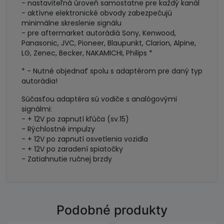
- nastaviteľná úroveň samostatne pre každý kanál
- aktívne elektronické obvody zabezpečujú
minimálne skreslenie signálu
- pre aftermarket autorádiá Sony, Kenwood,
Panasonic, JVC, Pioneer, Blaupunkt, Clarion, Alpine,
LG, Zenec, Becker, NAKAMICHI, Philips *
* - Nutné objednať spolu s adaptérom pre daný typ
autorádia!
Súčasťou adaptéra sú vodiče s analógovými
signálmi:
- + 12V po zapnutí kľúča (sv.15)
- Rýchlostné impulzy
- + 12V po zapnutí osvetlenia vozidla
- + 12V po zaradení spiatočky
- Zatiahnutie ručnej brzdy
Podobné produkty