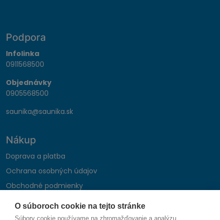
Podpora
Infolinka
0911568500
Objednávky
0905568500
saunika@saunika.sk
Nákup
Doprava a platba
Ochrana osobných údajov
Obchodné podmienky
Reklamačný poriadok
O súboroch cookie na tejto stránke
Montáž autohifi
Súbory cookie používame na zhromažďovanie a analýzu