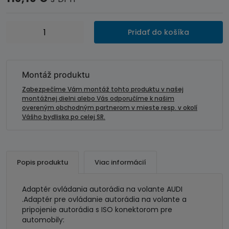
množstvo
Pridať do košíka
Adaptér
ovládania
autorádia
na
Montáž produktu
volante
Zabezpečíme Vám montáž tohto produktu v našej
AUDI
montážnej dielni alebo Vás odporučíme k našim
overeným obchodným partnerom v mieste resp. v okolí
A2
Vášho bydliska po celej SR.
/
A3
/
A4
Popis produktu
Viac informácií
/
TT
Adaptér ovládania autorádia na volante AUDI
s
.Adaptér pre ovládanie autorádia na volante a
aktivnym
pripojenie autorádia s ISO konektorom pre
automobily:
audio