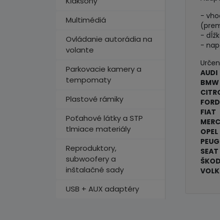
Klaksóny
- vho
Multimédiá
(prem
- dĺž
Ovládanie autorádia na
- nap
volante
Určen
Parkovacie kamery a
AUDI
tempomaty
BMW
CITR
Plastové rámiky
FOR
FIAT
Poťahové látky a STP
MERC
tlmiace materiály
OPEL
PEUG
Reproduktory,
SEAT
subwoofery a
ŠKO
inštalačné sady
VOL
USB + AUX adaptéry