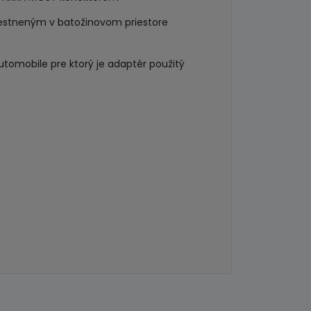
estneným v batožinovom priestore
utomobile pre ktorý je adaptér použitý