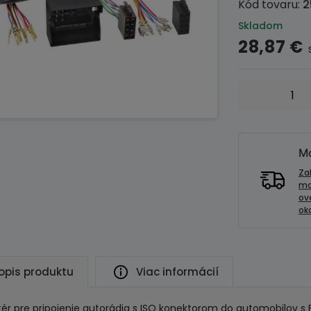
Kód tovaru:
2
Skladom
28,87
€
množstvo
Adaptér
pre
aktívny
audio
Mo
systém
Za
FAKRA
mo
ov
-
oko
ISO
5m
opis produktu
Viac informácií
ér pre pripojenie autorádia s ISO konektorom do automobilov 