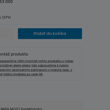
53 000
s DPH
Pridať do košíka
ntáž produktu
bezpečíme Vám montáž tohto produktu v našej
ntážnej dielni alebo Vás odporučíme k našim
ereným obchodným partnerom v mieste resp. v
lí Vášho bydliska po celej SR.
s FAKRA MOST konektorom