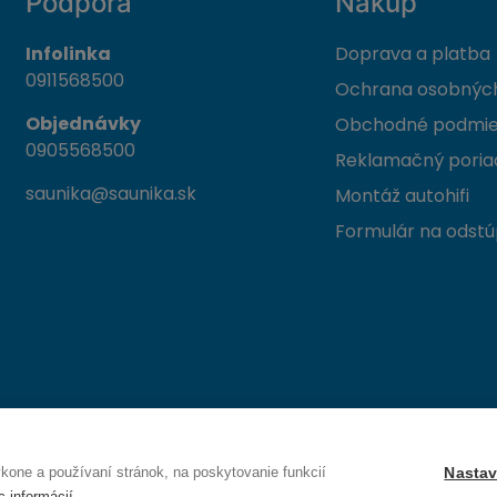
Podpora
Nákup
Infolinka
Doprava a platba
0911568500
Ochrana osobných
Objednávky
Obchodné podmi
0905568500
Reklamačný poria
saunika@saunika.sk
Montáž autohifi
Formulár na odstú
 Trenčín
one a používaní stránok, na poskytovanie funkcií
Nastav
c informácií