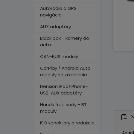
Autorádia a GPS
navigácie
AUX adaptéry
Black box - kamery do
auta
CAN-BUS moduly
CarPlay / Android Auto -
moduly na zrkadlenie
Dension iPod/iPhone-
USB-AUX adaptéry
Hands free sady - BT
moduly
P
ISO konektory a redukcie
Adapt