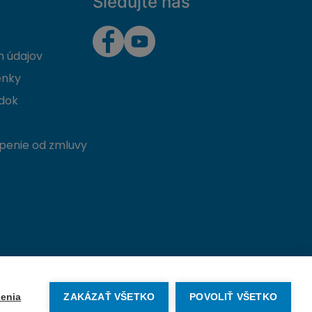
Sledujte nás
 údajov
enky
dok
penie od zmluvy
Vytvorené na mieru od
denva.sk
enia
ZAKÁZAŤ VŠETKO
POVOLIŤ VŠETKO