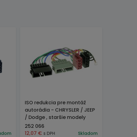
ISO redukcia pre montáž
autorádia - CHRYSLER / JEEP
/ Dodge , staršie modely
252 066
12,07
€
adom
s DPH
Skladom