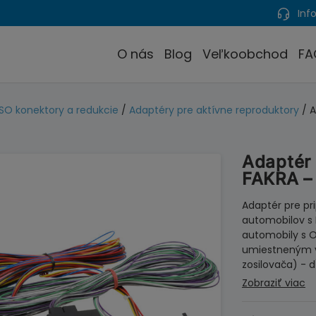
Info
O nás
Blog
Veľkoobchod
FA
ISO konektory a redukcie
/
Adaptéry pre aktívne reproduktory
/ A
Adaptér 
FAKRA –
Adaptér pre pr
automobilov s
automobily s 
umiestneným v
zosilovača) - d
Zobraziť viac