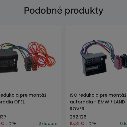
Podobné produkty
redukcia pre montáž
ISO redukcia pre montáž
rádia OPEL
autorádia - BMW / LAND
ROVER
137
252 126
2
€
15,31
€
s DPH
Skladom
s DPH
Skl