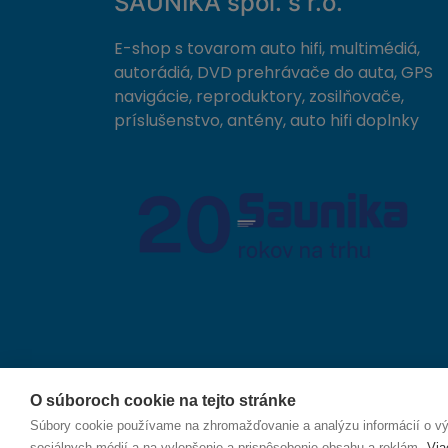
SAUNIKA spol. s r.o.
E-shop s tovarom auto hifi, multimédiá,
autorádiá, DVD prehrávače do auta, GPS
navigácie, reproduktory, zosilňovače,
príslušenstvo, antény, auto hifi doplnky
O súboroch cookie na tejto stránke
© 2026 SAUNIKA spol. s r.o. Zlatovská 1783, 911 05
Súbory cookie používame na zhromažďovanie a analýzu informácií o výk
sociálnych médií a na vylepšenie a prispôsobenie obsahu a reklám.
Via