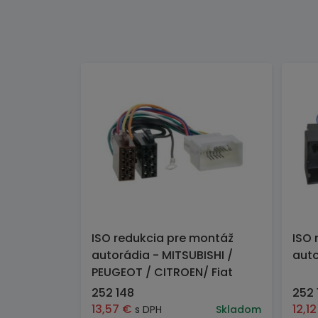
ISO redukcia pre montáž
ISO 
autorádia - MITSUBISHI /
auto
PEUGEOT / CITROEN/ Fiat
252 148
252 
13,57
€
12,1
s DPH
Skladom