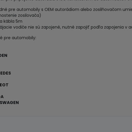
dné pre automobily s OEM autorádiom alebo zosilňovačom umi
ostenie zosilovača)
ka kábla 5m
ájacie vodiče nie sú zapojené, nutné zapojiť podľa zapojenia v a
é pre automobily:
OEN
D
EDES
EOT
DA
KSWAGEN