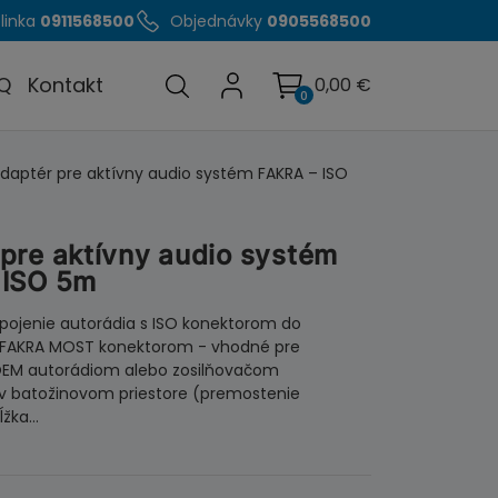
linka
0911568500
Objednávky
0905568500
Q
Kontakt
0,00
€
0
daptér pre aktívny audio systém FAKRA – ISO
pre aktívny audio systém
 ISO 5m
ipojenie autorádia s ISO konektorom do
 FAKRA MOST konektorom - vhodné pre
OEM autorádiom alebo zosilňovačom
 batožinovom priestore (premostenie
ĺžka…