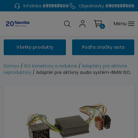
Infolinka
0911568500
Objednávky
0905568500
Menu
0
Všetky produkty
Podľa značky auta
Domov
/
ISO konektory a redukcie
/
Adaptéry pre aktívne
reproduktory
/ Adaptér pre aktívny audio systém-BMW ISO.