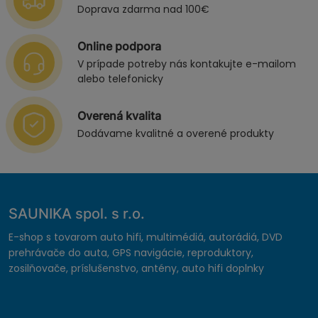
Doprava zdarma nad 100€
Online podpora
V prípade potreby nás kontakujte e-mailom
alebo telefonicky
Overená kvalita
Dodávame kvalitné a overené produkty
SAUNIKA spol. s r.o.
E-shop s tovarom auto hifi, multimédiá, autorádiá, DVD
prehrávače do auta, GPS navigácie, reproduktory,
zosilňovače, príslušenstvo, antény, auto hifi doplnky