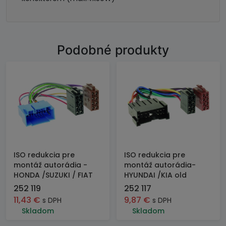
Podobné produkty
ISO redukcia pre
ISO redukcia pre
montáž autorádia -
montáž autorádia-
HONDA /SUZUKI / FIAT
HYUNDAI /KIA old
252 119
252 117
11,43
€
9,87
€
s DPH
s DPH
Skladom
Skladom