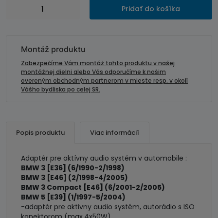
množstvo
Pridať do košíka
Adaptér
pre
aktívny
audio
Montáž produktu
systém-
Zabezpečíme Vám montáž tohto produktu v našej
BMW
montážnej dielni alebo Vás odporučíme k našim
overeným obchodným partnerom v mieste resp. v okolí
ISO.
Vášho bydliska po celej SR.
Popis produktu
Viac informácií
Adaptér pre aktívny audio systém v automobile :
BMW 3 [E36] (6/1990-2/1998)
BMW 3 [E46] (2/1998-4/2005)
BMW 3 Compact [E46] (6/2001-2/2005)
BMW 5 [E39] (1/1997-5/2004)
-adaptér pre aktivny audio systém, autorádio s ISO
konektorom (max.4x50W)