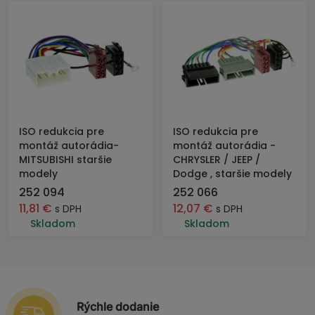
ISO redukcia pre
ISO redukcia pre
montáž autorádia-
montáž autorádia -
MITSUBISHI staršie
CHRYSLER / JEEP /
modely
Dodge , staršie modely
252 094
252 066
11,81
€
12,07
€
s DPH
s DPH
Skladom
Skladom
Rýchle dodanie